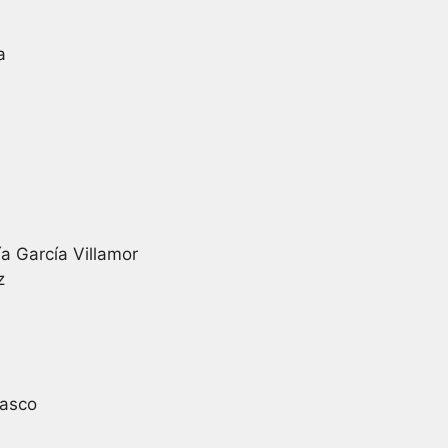
a
ía García Villamor
z
lasco