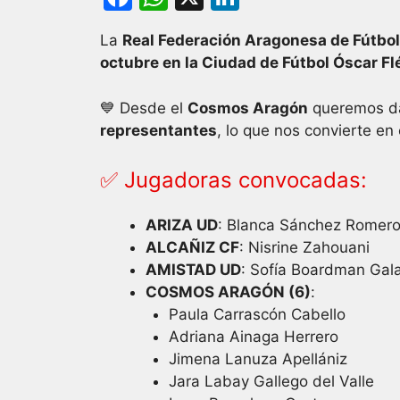
a
h
n
La
Real Federación Aragonesa de Fútbol
c
at
k
octubre en la Ciudad de Fútbol Óscar Fl
e
s
e
b
A
dI
💙 Desde el
Cosmos Aragón
queremos d
representantes
, lo que nos convierte en
o
p
n
o
p
✅ Jugadoras convocadas:
k
ARIZA UD
: Blanca Sánchez Romer
ALCAÑIZ CF
: Nisrine Zahouani
AMISTAD UD
: Sofía Boardman Gal
COSMOS ARAGÓN (6)
:
Paula Carrascón Cabello
Adriana Ainaga Herrero
Jimena Lanuza Apellániz
Jara Labay Gallego del Valle