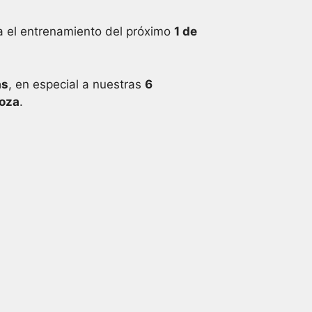
a el entrenamiento del próximo
1 de
as
, en especial a nuestras
6
goza
.