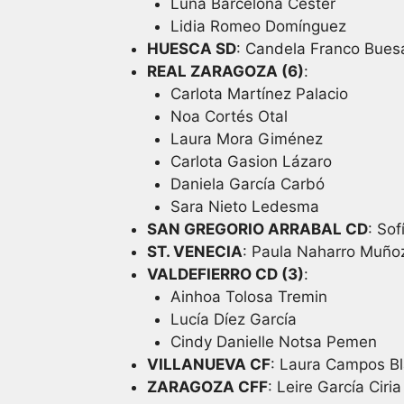
Luna Barcelona Cester
Lidia Romeo Domínguez
HUESCA SD
: Candela Franco Bues
REAL ZARAGOZA (6)
:
Carlota Martínez Palacio
Noa Cortés Otal
Laura Mora Giménez
Carlota Gasion Lázaro
Daniela García Carbó
Sara Nieto Ledesma
SAN GREGORIO ARRABAL CD
: Sof
ST. VENECIA
: Paula Naharro Muño
VALDEFIERRO CD (3)
:
Ainhoa Tolosa Tremin
Lucía Díez García
Cindy Danielle Notsa Pemen
VILLANUEVA CF
: Laura Campos B
ZARAGOZA CFF
: Leire García Ciria