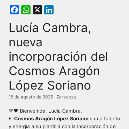
F
W
X
Li
a
h
n
Lucía Cambra,
c
at
k
e
s
e
nueva
b
A
dI
incorporación del
o
p
n
o
p
Cosmos Aragón
k
López Soriano
18 de agosto de 2025 · Zaragoza
💛🖤 Bienvenida, Lucía Cambra.
El
Cosmos Aragón López Soriano
suma talento
y energía a su plantilla con la incorporación de