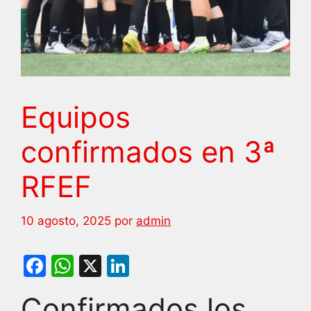
Equipos
confirmados en 3ª
RFEF
10 agosto, 2025
por
admin
F
W
X
Li
a
h
n
Confirmados los
c
at
k