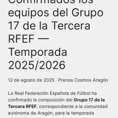
e
s
e
equipos del Grupo
b
A
dI
17 de la Tercera
o
p
n
o
p
RFEF —
k
Temporada
2025/2026
12 de agosto de 2025
· Prensa Cosmos Aragón
La Real Federación Española de Fútbol ha
confirmado la composición del
Grupo 17 de la
Tercera RFEF
, correspondiente a la comunidad
autónoma de Aragón, para la temporada