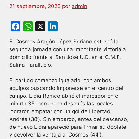
21 septiembre, 2025
por
admin
F
W
X
Li
a
h
n
El Cosmos Aragón López Soriano estrenó la
c
at
k
segunda jornada con una importante victoria a
e
s
e
domicilio frente al San José U.D. en el C.M.F.
b
A
dI
Salma Paralluelo.
o
p
n
El partido comenzó igualado, con ambos
o
p
equipos buscando imponerse en el centro del
k
campo. Lidia Romeo abrió el marcador en el
minuto 35, pero poco después las locales
lograron empatar con un gol de Libertad
Andrés (38’). Sin embargo, antes del descanso,
de nuevo Lidia apareció para firmar su doblete
y devolver la ventaja al Cosmos (44’).