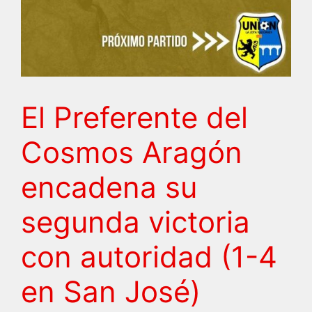
El Preferente del
Cosmos Aragón
encadena su
segunda victoria
con autoridad (1-4
en San José)