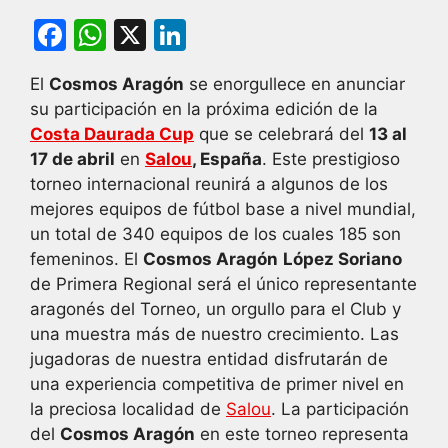
F
W
X
Li
a
h
n
El
Cosmos Aragón
se enorgullece en anunciar
c
at
k
su participación en la próxima edición de la
e
s
e
Costa Daurada Cup
que se celebrará del
13 al
b
A
dI
17 de abril
en
Salou
, España
. Este prestigioso
torneo internacional reunirá a algunos de los
o
p
n
mejores equipos de fútbol base a nivel mundial,
o
p
un total de 340 equipos de los cuales 185 son
k
femeninos. El
Cosmos Aragón
López Soriano
de Primera Regional será el único representante
aragonés del Torneo, un orgullo para el Club y
una muestra más de nuestro crecimiento. Las
jugadoras de nuestra entidad disfrutarán de
una experiencia competitiva de primer nivel en
la preciosa localidad de
Salou
. La participación
del
Cosmos Aragón
en este torneo representa