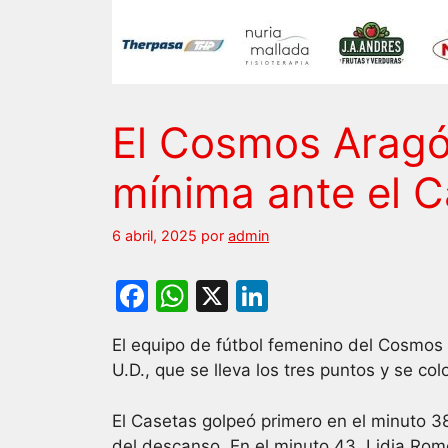
El Cosmos Aragón
mínima ante el 
6 abril, 2025
por
admin
F
W
X
Li
a
h
n
El equipo de fútbol femenino del Cosmos 
c
at
k
U.D., que se lleva los tres puntos y se co
e
s
e
b
A
dI
El Casetas golpeó primero en el minuto 
del descanso. En el minuto 43, Lidia Rome