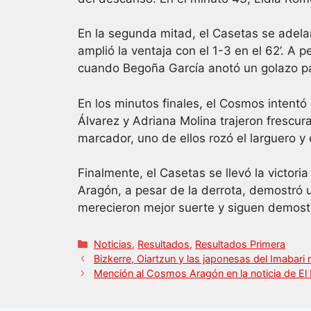
o
p
n
o
p
En la segunda mitad, el Casetas se adel
k
amplió la ventaja con el 1-3 en el 62’. A 
cuando Begoña García anotó un golazo pa
En los minutos finales, el Cosmos intentó
Álvarez y Adriana Molina trajeron frescura
marcador, uno de ellos rozó el larguero y 
Finalmente, el Casetas se llevó la victori
Aragón, a pesar de la derrota, demostró u
merecieron mejor suerte y siguen demost
Categorías
Noticias
,
Resultados
,
Resultados Primera
Bizkerre, Oiartzun y las japonesas del Imaba
Mención al Cosmos Aragón en la noticia de El