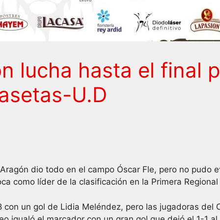
 lucha hasta el final p
Casetas-U.D
Aragón dio todo en el campo Óscar Fle, pero no pudo evi
loca como líder de la clasificación en la Primera Regiona
38 con un gol de Lidia Meléndez, pero las jugadoras de
o igualó el marcador con un gran gol que dejó el 1-1 a