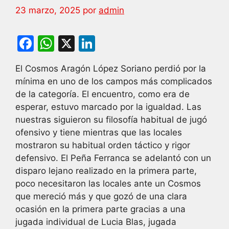
23 marzo, 2025
por
admin
F
W
X
Li
a
h
n
El Cosmos Aragón López Soriano perdió por la
c
at
k
mínima en uno de los campos más complicados
e
s
e
de la categoría. El encuentro, como era de
b
A
dI
esperar, estuvo marcado por la igualdad. Las
nuestras siguieron su filosofía habitual de jugó
o
p
n
ofensivo y tiene mientras que las locales
o
p
mostraron su habitual orden táctico y rigor
k
defensivo. El Peña Ferranca se adelantó con un
disparo lejano realizado en la primera parte,
poco necesitaron las locales ante un Cosmos
que mereció más y que gozó de una clara
ocasión en la primera parte gracias a una
jugada individual de Lucia Blas, jugada