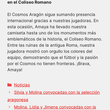
en el Coliseo Romano
e
s
e
b
A
dI
El Cosmos Aragón sigue sumando presencia
internacional gracias a nuestras jugadoras. En
o
p
n
esta ocasión, Amaya ha llevado nuestra
o
p
camiseta hasta uno de los monumentos más
k
emblemáticos de la historia, el Coliseo Romano.
Entre las ruinas de la antigua Roma, nuestra
jugadora mostró con orgullo los colores del
equipo, demostrando que el fútbol y la pasión
por el Cosmos no tienen fronteras. ¡Brava,
Amaya!
Categorías
Noticias
Silvia y Molina convocadas con la selección
aragonesa
Molina, Lidia y Jimena convocadas con la