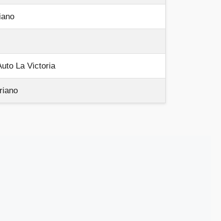
iano
o La Victoria
iano