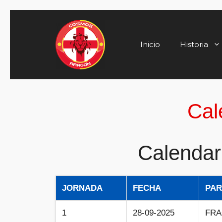
Saltar
al
contenido
Inicio
Historia
Cal
Calendar
JORNADA
FECHA
PAR
1
28-09-2025
FRA