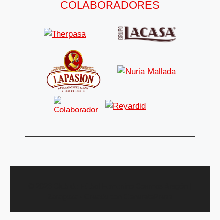
COLABORADORES
© 2026 Club de Fútbol Femenino Cosmos Aragón |
Zaragoza
• Creado con
GeneratePress